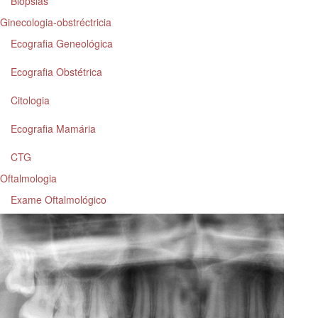
Biópsias
Ginecologia-obstréctricia
Ecografia Geneológica
Ecografia Obstétrica
Citologia
Ecografia Mamária
CTG
Oftalmologia
Exame Oftalmológico