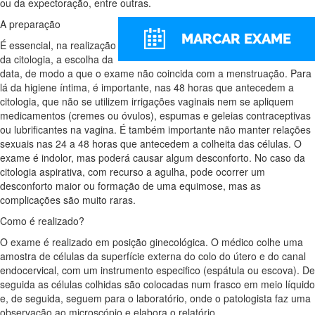
ou da expectoração, entre outras.
A preparação
É essencial, na realização
da citologia, a escolha da
data, de modo a que o exame não coincida com a menstruação. Para
lá da higiene íntima, é importante, nas 48 horas que antecedem a
citologia, que não se utilizem irrigações vaginais nem se apliquem
medicamentos (cremes ou óvulos), espumas e geleias contraceptivas
ou lubrificantes na vagina. É também importante não manter relações
sexuais nas 24 a 48 horas que antecedem a colheita das células. O
exame é indolor, mas poderá causar algum desconforto. No caso da
citologia aspirativa, com recurso a agulha, pode ocorrer um
desconforto maior ou formação de uma equimose, mas as
complicações são muito raras.
Como é realizado?
O exame é realizado em posição ginecológica. O médico colhe uma
amostra de células da superfície externa do colo do útero e do canal
endocervical, com um instrumento especifico (espátula ou escova). De
seguida as células colhidas são colocadas num frasco em meio líquido
e, de seguida, seguem para o laboratório, onde o patologista faz uma
observação ao microscópio e elabora o relatório.